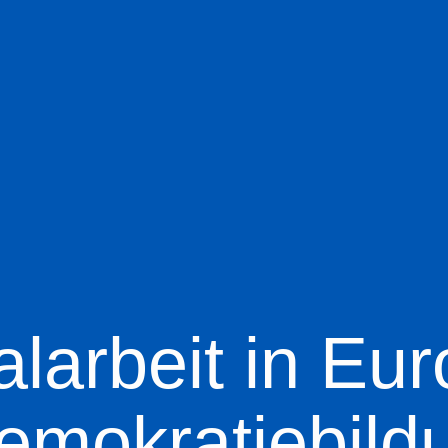
larbeit in Eu
emokratiebild