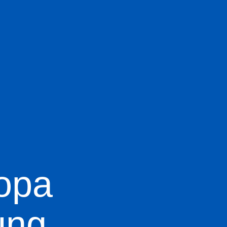
ropa
ung