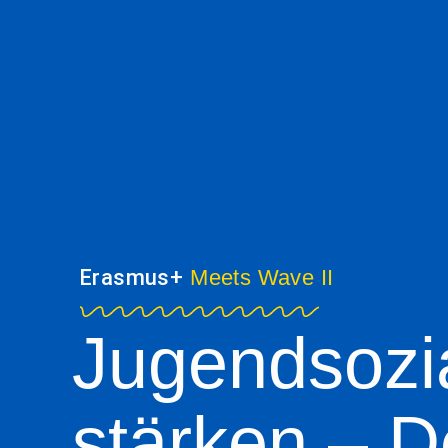
Erasmus+
Meets Wave II
Jugendsozia
stärken – D