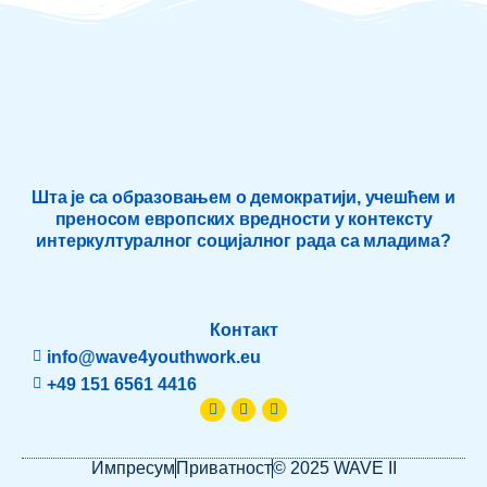
Шта је са образовањем о демократији, учешћем и
преносом европских вредности у контексту
интеркултуралног социјалног рада са младима?
Контакт
info@wave4youthwork.eu
+49 151 6561 4416
Facebook-
Whatsapp
Instagram
f
Импресум
Приватност
© 2025 WAVE II