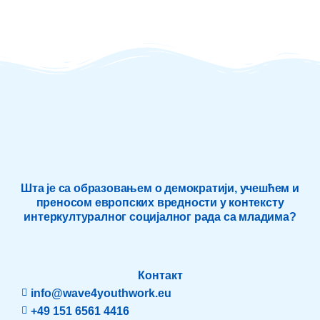
Шта је са образовањем о демократији, учешћем и
преносом европских вредности у контексту
интеркултуралног социјалног рада са младима?
Контакт
info@wave4youthwork.eu
+49 151 6561 4416