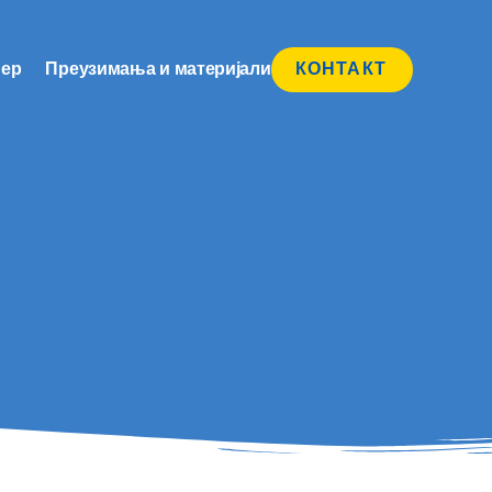
нер
Преузимања и материјали
КОНТАКТ