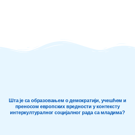
Шта је са образовањем о демократији, учешћем и
преносом европских вредности у контексту
интеркултуралног социјалног рада са младима?