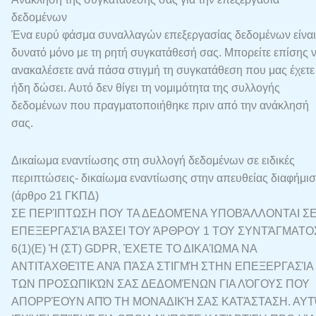
δεδομένων
Ένα ευρύ φάσμα συναλλαγών επεξεργασίας δεδομένων είναι
δυνατό μόνο με τη ρητή συγκατάθεσή σας. Μπορείτε επίσης 
ανακαλέσετε ανά πάσα στιγμή τη συγκατάθεση που μας έχετε
ήδη δώσει. Αυτό δεν θίγει τη νομιμότητα της συλλογής
δεδομένων που πραγματοποιήθηκε πριν από την ανάκλησή
σας.
Δικαίωμα εναντίωσης στη συλλογή δεδομένων σε ειδικές
περιπτώσεις- δικαίωμα εναντίωσης στην απευθείας διαφήμι
(άρθρο 21 ΓΚΠΔ)
ΣΕ ΠΕΡΊΠΤΩΣΗ ΠΟΥ ΤΑ ΔΕΔΟΜΈΝΑ ΥΠΟΒΆΛΛΟΝΤΑΙ Σ
ΕΠΕΞΕΡΓΑΣΊΑ ΒΆΣΕΙ ΤΟΥ ΆΡΘΡΟΥ 1 ΤΟΥ ΣΥΝΤΆΓΜΑΤΟ
6(1)(Ε) Ή (ΣΤ) GDPR, ΈΧΕΤΕ ΤΟ ΔΙΚΑΊΩΜΑ ΝΑ
ΑΝΤΙΤΑΧΘΕΊΤΕ ΑΝΆ ΠΆΣΑ ΣΤΙΓΜΉ ΣΤΗΝ ΕΠΕΞΕΡΓΑΣΊΑ
ΤΩΝ ΠΡΟΣΩΠΙΚΏΝ ΣΑΣ ΔΕΔΟΜΈΝΩΝ ΓΙΑ ΛΌΓΟΥΣ ΠΟΥ
ΑΠΟΡΡΈΟΥΝ ΑΠΌ ΤΗ ΜΟΝΑΔΙΚΉ ΣΑΣ ΚΑΤΆΣΤΑΣΗ. ΑΥ