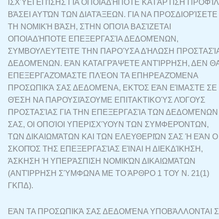
ΙΣΧΎΕΙ ΕΠΊΣΗΣ ΓΙΑ ΟΠΟΙΑΔΉΠΟΤΕ ΚΑΤΆΡΤΙΣΗ ΠΡΟΦΊΛ
ΒΆΣΕΙ ΑΥΤΏΝ ΤΩΝ ΔΙΑΤΆΞΕΩΝ. ΓΙΑ ΝΑ ΠΡΟΣΔΙΟΡΊΣΕΤΕ
ΤΗ ΝΟΜΙΚΉ ΒΆΣΗ, ΣΤΗΝ ΟΠΟΊΑ ΒΑΣΊΖΕΤΑΙ
ΟΠΟΙΑΔΉΠΟΤΕ ΕΠΕΞΕΡΓΑΣΊΑ ΔΕΔΟΜΈΝΩΝ,
ΣΥΜΒΟΥΛΕΥΤΕΊΤΕ ΤΗΝ ΠΑΡΟΎΣΑ ΔΉΛΩΣΗ ΠΡΟΣΤΑΣΊ
ΔΕΔΟΜΈΝΩΝ. ΕΆΝ ΚΑΤΑΓΡΆΨΕΤΕ ΑΝΤΊΡΡΗΣΗ, ΔΕΝ Θ
ΕΠΕΞΕΡΓΑΖΌΜΑΣΤΕ ΠΛΈΟΝ ΤΑ ΕΠΗΡΕΑΖΌΜΕΝΑ
ΠΡΟΣΩΠΙΚΆ ΣΑΣ ΔΕΔΟΜΈΝΑ, ΕΚΤΌΣ ΕΆΝ ΕΊΜΑΣΤΕ ΣΕ
ΘΈΣΗ ΝΑ ΠΑΡΟΥΣΙΆΣΟΥΜΕ ΕΠΙΤΑΚΤΙΚΟΎΣ ΛΌΓΟΥΣ
ΠΡΟΣΤΑΣΊΑΣ ΓΙΑ ΤΗΝ ΕΠΕΞΕΡΓΑΣΊΑ ΤΩΝ ΔΕΔΟΜΈΝΩΝ
ΣΑΣ, ΟΙ ΟΠΟΊΟΙ ΥΠΕΡΙΣΧΎΟΥΝ ΤΩΝ ΣΥΜΦΕΡΌΝΤΩΝ,
ΤΩΝ ΔΙΚΑΙΩΜΆΤΩΝ ΚΑΙ ΤΩΝ ΕΛΕΥΘΕΡΙΏΝ ΣΑΣ Ή ΕΆΝ Ο
ΣΚΟΠΌΣ ΤΗΣ ΕΠΕΞΕΡΓΑΣΊΑΣ ΕΊΝΑΙ Η ΔΙΕΚΔΊΚΗΣΗ,
ΆΣΚΗΣΗ Ή ΥΠΕΡΆΣΠΙΣΗ ΝΟΜΙΚΏΝ ΔΙΚΑΙΩΜΆΤΩΝ
(ΑΝΤΊΡΡΗΣΗ ΣΎΜΦΩΝΑ ΜΕ ΤΟ ΆΡΘΡΟ 1 ΤΟΥ Ν. 21(1)
ΓΚΠΔ).
ΕΆΝ ΤΑ ΠΡΟΣΩΠΙΚΆ ΣΑΣ ΔΕΔΟΜΈΝΑ ΥΠΟΒΆΛΛΟΝΤΑΙ 