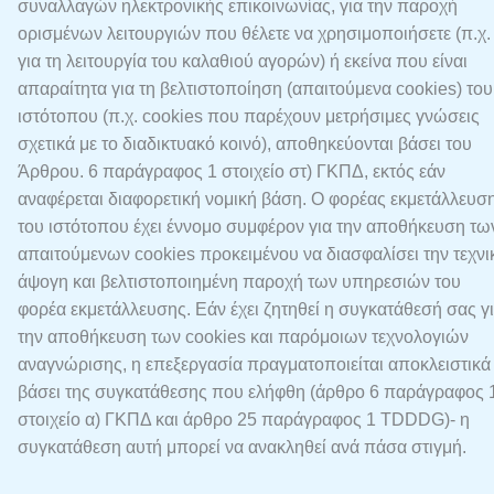
συναλλαγών ηλεκτρονικής επικοινωνίας, για την παροχή
ορισμένων λειτουργιών που θέλετε να χρησιμοποιήσετε (π.χ.
για τη λειτουργία του καλαθιού αγορών) ή εκείνα που είναι
απαραίτητα για τη βελτιστοποίηση (απαιτούμενα cookies) του
ιστότοπου (π.χ. cookies που παρέχουν μετρήσιμες γνώσεις
σχετικά με το διαδικτυακό κοινό), αποθηκεύονται βάσει του
Άρθρου. 6 παράγραφος 1 στοιχείο στ) ΓΚΠΔ, εκτός εάν
αναφέρεται διαφορετική νομική βάση. Ο φορέας εκμετάλλευσ
του ιστότοπου έχει έννομο συμφέρον για την αποθήκευση τω
απαιτούμενων cookies προκειμένου να διασφαλίσει την τεχνι
άψογη και βελτιστοποιημένη παροχή των υπηρεσιών του
φορέα εκμετάλλευσης. Εάν έχει ζητηθεί η συγκατάθεσή σας γ
την αποθήκευση των cookies και παρόμοιων τεχνολογιών
αναγνώρισης, η επεξεργασία πραγματοποιείται αποκλειστικά
βάσει της συγκατάθεσης που ελήφθη (άρθρο 6 παράγραφος 
στοιχείο α) ΓΚΠΔ και άρθρο 25 παράγραφος 1 TDDDG)- η
συγκατάθεση αυτή μπορεί να ανακληθεί ανά πάσα στιγμή.